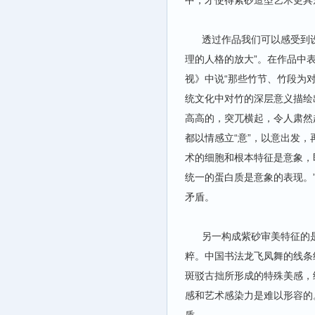
中，才使得紫砂造型艺术更具
透过作品我们可以感受到设
理的人格的放大”。在作品中
视》中说“那些竹节、竹段为
统文化中对竹的深层意义描绘
高高的，突兀横起，令人肃然
都以情感立“意”，以意出发，
术的细胞和根本特征是意象，
统一的蛋白质是意象的表现。
矛盾。
另一构成紫砂审美特征的是
粹。中国书法龙飞凤舞的线条
斑驳古拙所形成的特殊美感，
感和艺术感染力是难以形容的