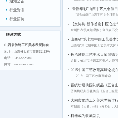
通知公告
“晋韵华彩”山西手艺文创项
行业资讯
“晋韵华彩”山西手艺文创项目
行业招聘
【文涛坊•新作首发】匠心之
金刚杵表示真如理体；金代表不变
联系方式
山西省“第七届中国工艺美术
山西省传统工艺美术发展协会
山西省“第七届中国工艺美术大师评
地址：山西省太原市新建路115号
长治堆锦工艺美术大师闫德明
电话：0351-5628889
近日，长治市堆锦工艺美术大师闫
网站：www.sxaca.com
2015中国工艺收藏高峰论坛
2015中国工艺收藏高峰论
晋绣坊经典国礼绣品《五台
晋绣坊经典国礼绣品《五台山全
大同市传统工艺美术界探讨
本报讯（记者 冯桢）9月15日
料器成为收藏新贵