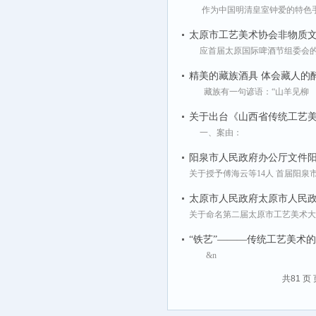
作为中国明清皇室钟爱的特色
太原市工艺美术协会非物质文
应首届太原国际啤酒节组委会的
精美的藏族酒具 体会藏人的
藏族有一句谚语：“山羊见柳
关于出台《山西省传统工艺
一、案由：
阳泉市人民政府办公厅文件
关于授予傅海云等14人 首届阳
太原市人民政府太原市人民
关于命名第二届太原市工艺美术大
“铁艺”———传统工艺美术
&n
共81 页 