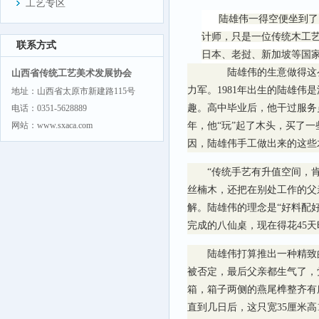
工艺专区
陆雄伟一得空便坐到了
计师，只是一位传统木工
联系方式
日本、老挝、新加坡等国
陆雄伟的生意做得这么大
山西省传统工艺美术发展协会
力军。1981年出生的陆雄
地址：山西省太原市新建路115号
趣。高中毕业后，他干过服务
电话：0351-5628889
网站：www.sxaca.com
年，他“玩”起了木头，买了
因，陆雄伟手工做出来的这些
“传统手艺有升值空间，肯
丝楠木，还把在别处工作的父
解。陆雄伟的理念是“好料配
完成的八仙桌，现在得花45
陆雄伟打算推出一种精致
被否定，最后父亲都生气了，
箱，箱子两侧的燕尾榫整齐有
直到几日后，这只宽35厘米高